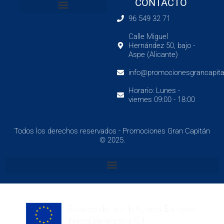
CONTACTO
96 549 32 71
Calle Miguel
Hernández 50, bajo -
Aspe (Alicante)
info@promocionesgrancapita
Horario: Lunes -
viernes 09:00 - 18:00
Todos los derechos reservados - Promociones Gran Capitán
© 2025.